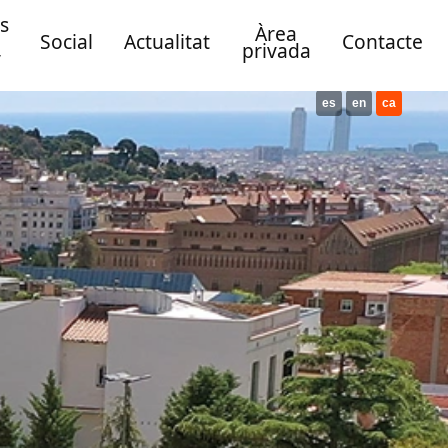
s
Àrea
Social
Actualitat
Contacte
privada
y
es
en
ca