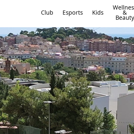
Wellnes
Club
Esports
Kids
&
Beaut