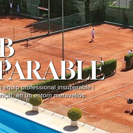
B
PARABLE
n equip professional insuperable i
nçat, en un entorn meravellós.