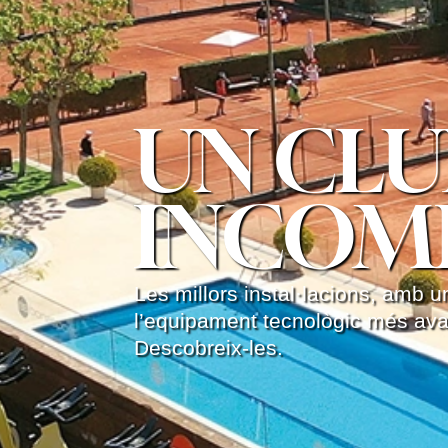
UN CLU
INCOM
Les millors instal·lacions, amb u
l’equipament tecnològic més ava
Descobreix-les.